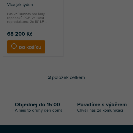
Více jak týden
Pasivní subbas pro řady
repoboxů RCF. Velikost
reproduktoru: 2x 18" LF....
68 200 Kč
DO KOŠÍKU
3
položek celkem
O
v
l
á
d
Objednej do 15:00
Poradíme s výběrem
a
A máš to druhý den doma
Chválí nás za komunikaci
c
í
p
r