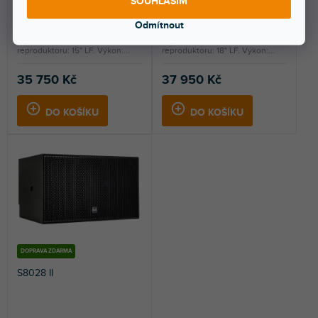
SOUHLASÍM
Skladem na prodejně
(
1 ks
)
Více jak týden
Odmítnout
Pasivní subbas pro řady
Pasivní subbas pro řady
repoboxů RCF. Velikost
repoboxů RCF. Velikost
reproduktoru: 15" LF. Výkon:...
reproduktoru: 18" LF. Výkon:...
35 750 Kč
37 950 Kč
DO KOŠÍKU
DO KOŠÍKU
DOPRAVA ZDARMA
S8028 II