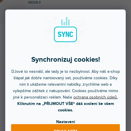
S8028 II
Více jak týden
68 200 Kč
Ř
V
a
ý
Doporučujeme
z
p
e
i
NEJLEVNĚJŠÍ
Synchronizuj cookies!
n
s
NEJDRAŽŠÍ
í
p
p
r
DJové to nesnáší, ale tady je to nezbytnost. Aby náš e-shop
NEJPRODÁVANĚJŠÍ
r
o
šlapal jak dobře namixovaný set, používáme cookies. Díky
o
d
ABECEDNĚ
nim ti ukážeme relevantní nabídky, zrychlíme web a
d
u
vylepšíme zážitek z nakupování. Cookies používáme mimo
u
k
jiné k personalizaci reklam. Naše
ochrana osobních údajů.
k
t
Kliknutím na „PŘIJMOUT VŠE“ dáš svolení ke všem
DOPRAVA ZDARMA
DOPRAVA ZDARMA
t
ů
cookies.
S8015 II
S8018 II
ů
Nastavení