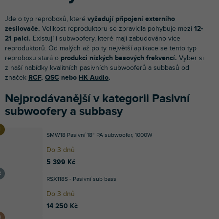
Jde o typ reproboxů, které
vyžadují připojení externího
zesilovače.
Velikost reproduktoru se zpravidla pohybuje mezi
12-
21 palci.
Existují i subwoofery, které mají zabudováno více
reproduktorů. Od malých až po ty největší aplikace se tento typ
reproboxu stará o
produkci nízkých basových frekvencí.
Vyber si
z naší nabídky kvalitních pasivních subwooferů a subbasů od
značek
RCF
,
QSC
nebo
HK Audio
.
Nejprodávanější v kategorii Pasivní
subwoofery a subbasy
SMW18 Pasivní 18“ PA subwoofer, 1000W
Do 3 dnů
5 399 Kč
RSX118S - Pasivní sub bass
Do 3 dnů
14 250 Kč