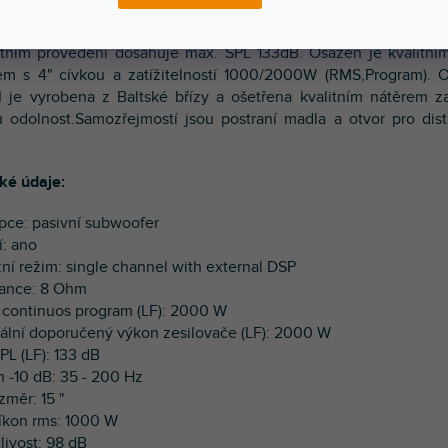
tní bassreflex subwoofer vhodný pro trvalé instalace, k
ním provedení dosahuje max. SPL 133dB. Osazen je kvalitní
m s 4" cívkou a zatížitelností 1000/2000W (RMS,Program). 
I je vyrobena z Baltské břízy a ošetřena kvalitním nátěrem zaj
 odolnost.Samozřejmostí jsou postraní madla a otvor pro dist
ké údaje:
pce: pasivní subwoofer
í: ano
zní režim: single channel with external DSP
dance: 8 Ohm
n continuos program (LF): 2000 W
ální doporučený výkon zesilovače (LF): 2000 W
PL (LF): 133 dB
h -10 dB: 35 - 200 Hz
ozměr: 15 "
příkon rms: 1000 W
itlivost: 98 dB