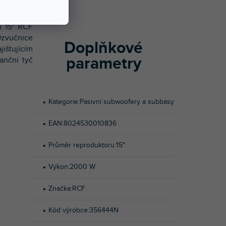
de i při
m 15" RCF
Ozvučnice
Doplňkové
ištujícím
parametry
anční tyč
Kategorie
:
Pasivní subwoofery a subbasy
EAN
:
8024530010836
Průměr reproduktoru
:
15"
Výkon
:
2000 W
Značka
:
RCF
Kód výrobce
:
356444N