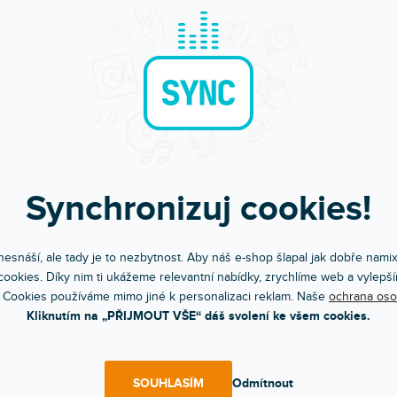
Synchronizuj cookies!
esnáší, ale tady je to nezbytnost. Aby náš e-shop šlapal jak dobře nami
Bleskové doručení
Komunikace a pé
ookies. Díky nim ti ukážeme relevantní nabídky, zrychlíme web a vylepší
Objednávky do 15:00 letí hned
Chválíte nás za přístup
 Cookies používáme mimo jiné k personalizaci reklam. Naše
ochrana oso
Kliknutím na „PŘIJMOUT VŠE“ dáš svolení ke všem cookies.
POPIS
HODNOCEN
SOUHLASÍM
Odmítnout