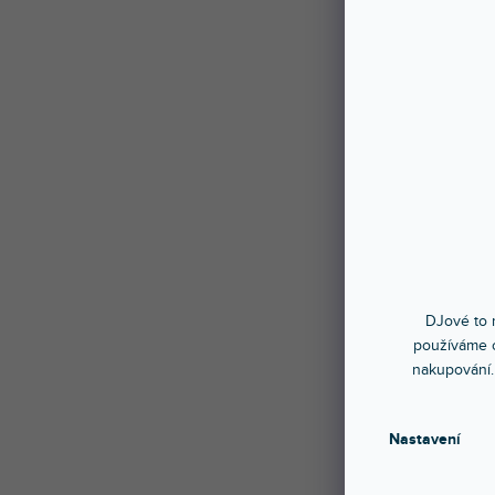
DJové to n
používáme c
nakupování.
Nastavení