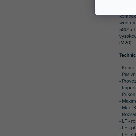
Kompak
kompakt
woofere
S8015 I
vysokou
(M20).
Technic
- Konce
- Pasivn
- Provo
- Impe
- Příko
- Maxim
- Max. S
- Rozsa
- LF - r
- LF - 
- LF - c