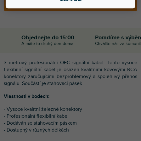
PŘIDAT DO KOŠÍKU
Objednejte do 15:00
Poradíme s výbě
A máte to druhý den doma
Chválíte nás za komuni
3 metrový profesionální OFC signální kabel. Tento vysoce
flexibilní signální kabel je osazen kvalitními kovovými RCA
konektory zaručujícími bezproblémový a spolehlivý přenos
signálu. Součástí je stahovací pásek.
Vlastnosti v bodech:
- Vysoce kvalitní železné konektory
- Profesionální flexibílní kabel
- Dodáván se stahovacím páskem
- Dostupný v různých délkách