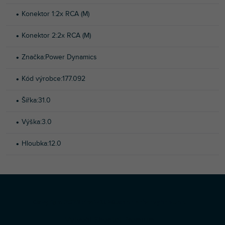
Konektor 1
:
2x RCA (M)
Konektor 2
:
2x RCA (M)
Značka
:
Power Dynamics
Kód výrobce
:
177.092
Šířka
:
31.0
Výška
:
3.0
Hloubka
:
12.0
Z
Copyright 2026
Profi-DJ
. Všechna práva vyhrazena.
á
Vytvořil Shoptet Premium
p