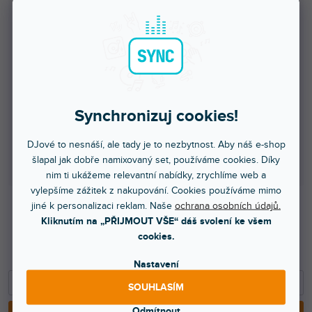
1 - 4 ks
429 Kč
/ ks
5 - 9 ks = sleva 5 %
408 Kč
/ ks
10 - 14 ks = sleva 10 %
386 Kč
/ ks
15 - 19 ks = sleva 15 %
365 Kč
/ ks
Synchronizuj cookies!
20 a více ks = sleva 20 %
343 Kč
/ ks
DJové to nesnáší, ale tady je to nezbytnost. Aby náš e-shop
šlapal jak dobře namixovaný set, používáme cookies. Díky
Ušetříte
0 Kč
nim ti ukážeme relevantní nabídky, zrychlíme web a
vylepšíme zážitek z nakupování. Cookies používáme mimo
jiné k personalizaci reklam. Naše
ochrana osobních údajů.
429 Kč
Kliknutím na „PŘIJMOUT VŠE“ dáš svolení ke všem
cookies.
355 Kč bez DPH
499 Kč
Nastavení
−
+
SOUHLASÍM
Odmítnout