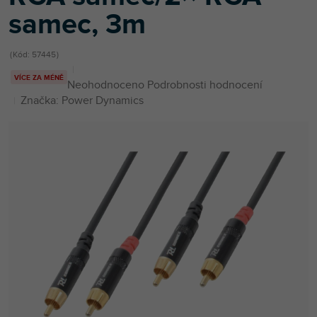
samec, 3m
Kód:
57445
VÍCE ZA MÉNĚ
Průměrné
Neohodnoceno
Podrobnosti hodnocení
hodnocení
Značka:
Power Dynamics
produktu
je
0,0
z
5
hvězdiček.