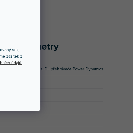
3)
vé parametry
xovaný set,
me zážitek z
bních údajů.
chnika Power Dynamics
,
DJ přehrávače Power Dynamics