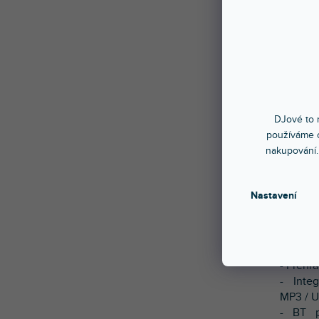
PDC75 j
„vše v
přehrá
přehrá
DJové to n
vstupů
používáme c
PDC75 
nakupování.
BT pro
ze sm
zařízen
Nastavení
dodáván
Parame
- Přehr
- Inte
MP3 / U
- BT p