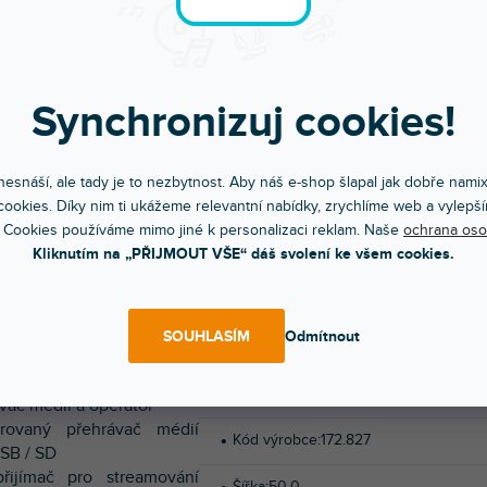
POPIS
HODNOCENÍ (
e přehrávač médií 1U typu
Synchronizuj cookies!
 jednom“ s integrovaným
vačem MP3, který dokáže
Doplňko
vat soubory přímo ze
esnáší, ale tady je to nezbytnost. Aby náš e-shop šlapal jak dobře nami
 USB a SD. Kromě toho je
ookies. Díky nim ti ukážeme relevantní nabídky, zrychlíme web a vylepší
také vybaven přijímačem
 Cookies používáme mimo jiné k personalizaci reklam. Naše
ochrana oso
 streamování hudby přímo
Kategorie
:
Přehrávače do racku
,
DJ te
Kliknutím na „PŘIJMOUT VŠE“ dáš svolení ke všem cookies.
artphonu nebo jiného
í s podporou BT. PDC75 je
Hmotnost
:
2.2 kg
 s dálkovým ovládáním.
SOUHLASÍM
Odmítnout
EAN
:
8715693294842
try výrobku:
Značka
:
Power Dynamics
ávač médií a operátor
grovaný přehrávač médií
Kód výrobce
:
172.827
SB / SD
řijímač pro streamování
Šířka
:
50.0