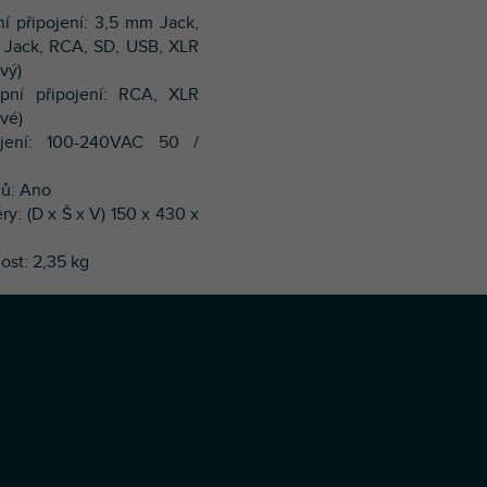
ní připojení: 3,5 mm Jack,
 Jack, RCA, SD, USB, XLR
vý)
upní připojení: RCA, XLR
ové)
jení: 100-240VAC 50 /
ců: Ano
ry: (D x Š x V) 150 x 430 x
ost: 2,35 kg