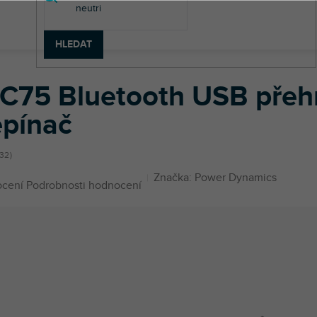
HLEDAT
 Bluetooth USB přehrávač MP3 a audio přepínač
C75 Bluetooth USB přeh
epínač
32
Značka:
Power Dynamics
né
ocení
Podrobnosti hodnocení
ení
u
ek.