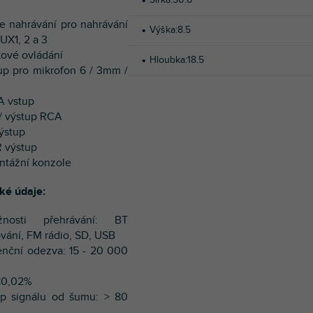
e nahrávání pro nahrávání
Výška
:
8.5
UX1, 2 a 3
lkové ovládání
Hloubka
:
18.5
tup pro mikrofon 6 / 3mm /
A vstup
 / výstup RCA
ýstup
R výstup
ontážní konzole
ké údaje:
nosti přehrávání: BT
vání, FM rádio, SD, USB
enční odezva: 15 - 20 000
<0,02%
up signálu od šumu: > 80