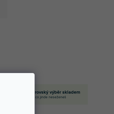
em
Obrovský výběr skladem
i
I to, co jinde neseženeš