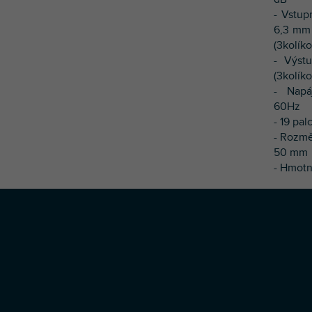
- Vstup
6,3 mm
(3kolíko
- Výst
(3kolík
- Napá
60Hz
- 19 pal
- Rozmě
50 mm
- Hmotn
Z
á
p
a