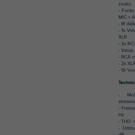
zvuku
- Funkc
MIC + A
- IR dá
- 1x Vs
XLR
- 3x RC
- Vstup
- RCA v
- 2x XL
- 19 "m
Technic
- Mož
streamo
- Frekv
Hz
- THD: 
- Odst
dB