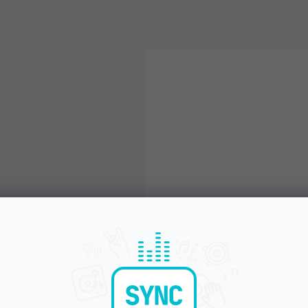
Objednej do 15:00
Poradíme s výběr
A máš to druhý den doma
Chválí nás za komunikac