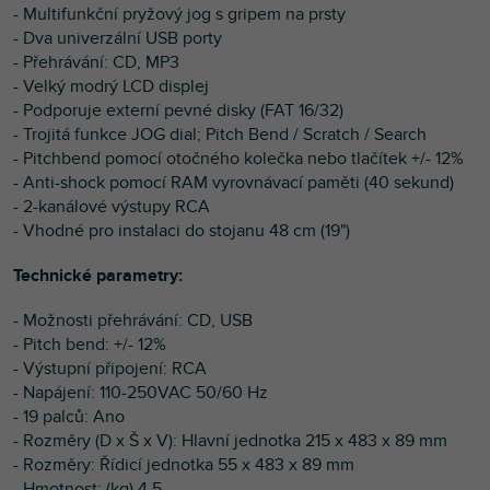
- Multifunkční pryžový jog s gripem na prsty
- Dva univerzální USB porty
- Přehrávání: CD, MP3
- Velký modrý LCD displej
- Podporuje externí pevné disky (FAT 16/32)
- Trojitá funkce JOG dial; Pitch Bend / Scratch / Search
- Pitchbend pomocí otočného kolečka nebo tlačítek +/- 12%
- Anti-shock pomocí RAM vyrovnávací paměti (40 sekund)
- 2-kanálové výstupy RCA
- Vhodné pro instalaci do stojanu 48 cm (19")
Technické parametry:
- Možnosti přehrávání: CD, USB
- Pitch bend: +/- 12%
- Výstupní připojení: RCA
- Napájení: 110-250VAC 50/60 Hz
- 19 palců: Ano
- Rozměry (D x Š x V): Hlavní jednotka 215 x 483 x 89 mm
- Rozměry: Řídicí jednotka 55 x 483 x 89 mm
- Hmotnost: (kg) 4.5