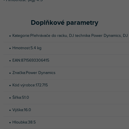
Doplňkové parametry
Kategorie
:
Přehrávače do racku
,
DJ technika Power Dynamics
,
DJ
Hmotnost
:
5.4 kg
EAN
:
8715693306415
Značka
:
Power Dynamics
Kód výrobce
:
172.715
Šířka
:
51.0
Výška
:
16.0
Hloubka
:
38.5