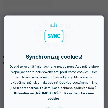
Skladem na prodejně
Synchronizuj cookies!
PDX350 je duální přehrávač CD / MP3 / USB, který nabízí
skvělé funkce.
DJové to nesnáší, ale tady je to nezbytnost. Aby náš e-shop
šlapal jak dobře namixovaný set, používáme cookies. Díky
nim ti ukážeme relevantní nabídky, zrychlíme web a
6 099 Kč
vylepšíme zážitek z nakupování. Cookies používáme mimo
jiné k personalizaci reklam. Naše
ochrana osobních údajů.
5 041 Kč bez DPH
Kliknutím na „PŘIJMOUT VŠE“ dáš svolení ke všem
9 499 Kč
cookies.
−
+