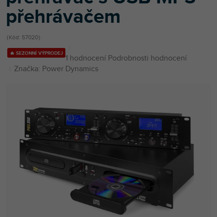
přehrávačem
Kód:
57020
🔥 SEZONNÍ VÝPRODEJ
Průměrné
1 hodnocení
Podrobnosti hodnocení
hodnocení
Značka:
Power Dynamics
produktu
je
5,0
z
5
hvězdiček.