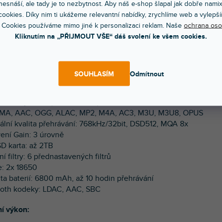
esnáší, ale tady je to nezbytnost. Aby náš e-shop šlapal jak dobře nami
 nabízí dostatek kapacity pro praktické využití a prodlužuje s
ookies. Díky nim ti ukážeme relevantní nabídky, zrychlíme web a vylepší
 Cookies používáme mimo jiné k personalizaci reklam. Naše
ochrana oso
Kliknutím na „PŘIJMOUT VŠE“ dáš svolení ke všem cookies.
ké údaje:
ry: 142 x 85 x 25 mm
ost: 362,5 g
SOUHLASÍM
Odmítnout
j: 1,44palcový displej
m: Otevřený Android 10
 formáty: DSD (.iso, .dsf, .dff), ISO, DXD, APE, FLAC, WAV, AIFF
MA, AAC, OGG, ALAC, MP2, M4A, AC3, M3U, M3U8, OPUS
ální kvalita přehrávání: 768kHz/32bit, DSD512, MQA 8x
vení Gain: 3 úrovně
SD karta: až 2TB
lní filtry: 6 přednastavených filtrů
e: 2x 18650
ita baterií: 6800 mAh, až 10 hodin přehrávání
ooth kodeky: LDAC, AAC, SBC
í výkon: