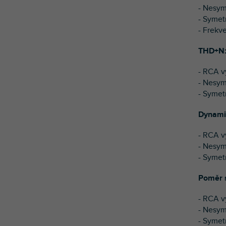
- Nesy
- Syme
- Frekv
THD+N
- RCA v
- Nesym
- Symet
Dynami
- RCA v
- Nesym
- Symet
Poměr s
- RCA v
- Nesym
- Symet