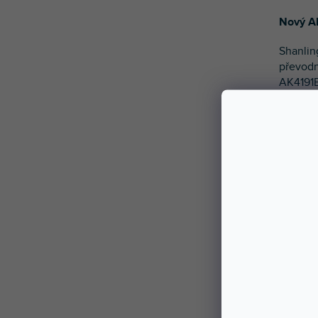
Nový A
Shanlin
převodn
AK4191
která p
přenosn
hudby p
XMOS XU
podpor
Zesilov
Praktic
H7 nabí
výstup
drtivou
hranic
citlivý
kapaci