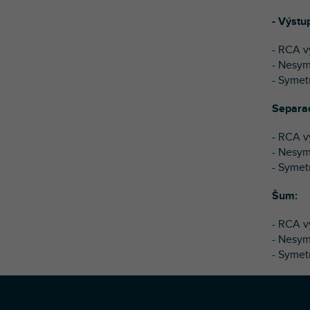
- Výstu
- RCA v
- Nesym
- Symet
Separa
- RCA v
- Nesy
- Symet
Šum:
- RCA v
- Nesym
- Symetr