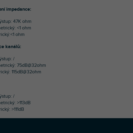
pní impedance:
ýstup: 47K ohm
etrický: <1 ohm
rický:<1 ohm
ce kanálů:
ýstup: /
metrický: 75dB@32ohm
rický: 115dB@32ohm
ýstup: /
etrický: >113dB
ický: >111dB