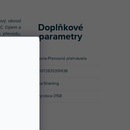
nový obvod
Doplňkové
AC čipem a
 převodu,
parametry
den z mála
přehrávání
tí generace
Kategorie
:
Přenosné přehrávače
o vstupu a
 souborů.
EAN
:
6972835391438
používání.
Značka
:
Shanling
metrického
Kód výrobce
:
3158
vystačí na
elmi nízkou
 i s velmi
 o celkové
ší správu