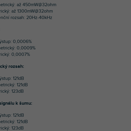
metrický: až 450mW@32ohm
trický: až 1300mW@32ohm
enční rozsah: 20Hz-40kHz
:
ýstup: 0,0006%
etrický: 0,0009%
rický: 0,0007%
cký rozsah:
ýstup: 121dB
etrický: 121dB
rický: 123dB
ignálu k šumu:
ýstup: 121dB
etrický: 121dB
rický: 123dB