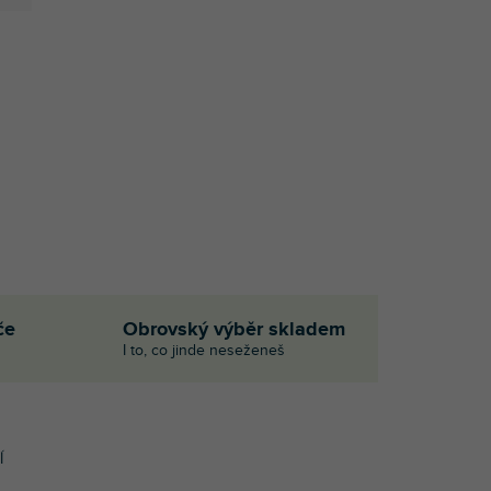
če
Obrovský výběr skladem
I to, co jinde neseženeš
Í