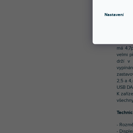
přes ba
Charge 
Nastavení
Stavba 
Kvalita
zařízení
má 4,7p
velmi p
drží v
vypínán
zastavo
2,5 a 4
USB DA
K zaříz
všechny
Technic
- Rozmě
- Displ