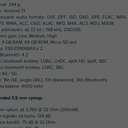
ost: 244 g
: Android 7.1
rované audio formáty: DSF, DFF, ISO, DXD, APE, FLAC, WAV, 
P3, WMA, ACC, OGG, ALAC, MP2, M4A, AC3, M3U, M3U8
ta přehrávání: až 32 bit / 768 kHz, DSD256
vení gain: Low, Medium, High
: 4 GB RAM, 64 GB ROM, Micro SD slot
ip: ESS ES9068AS x 2
 Bluetooth: 4.2
ací bluetooth kodeky: LDAC, LHDC, aptX HD, aptX, SBC
mací bluetooth kodeky: LDAC, SBC
2,4G / 5G
e: 16h (SE, single DAC), 13h (Balanced), 36h (Bluetooth)
ita baterie: 4000 mAh
ended 3,5 mm výstup:
pní výkon: až 2,76V @ 32 Ohm (240mW)
p signálu od šumu: 124 dB
ace kanálů: 75 dB @ 32 Ohm