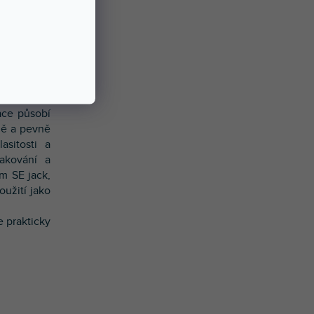
oruje Quick
dní strana
u. Shanling
ace působí
ně a pevně
asitosti a
kakování a
m SE jack,
užití jako
e prakticky