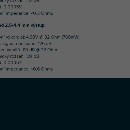
ický rozsah: 125 dB
N: 0,0005%
pní impedance: <0,3 Ohmu
d 2,5/4,4 mm výstup:
pní výkon: až 4,93V @ 32 Ohm (760mW)
p signálu od šumu: 126 dB
ace kanálů: 110 dB @ 32 Ohm
ický rozsah: 124 dB
N: 0,0005%
pní impedance: <0,6 Ohmu