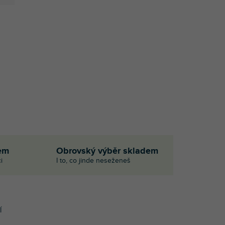
em
Obrovský výběr skladem
i
I to, co jinde neseženeš
Í