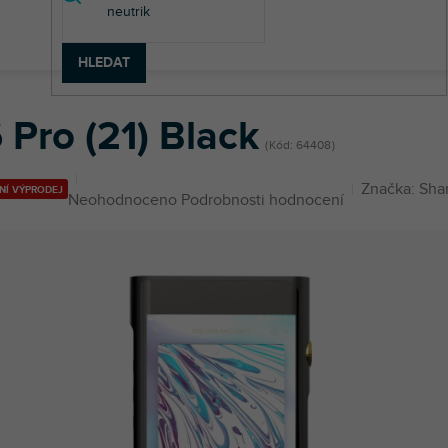
HLEDAT
 Pro (21) Black
Kód:
64408
Značka:
Sha
NÍ VÝPRODEJ
Průměrné
Neohodnoceno
Podrobnosti hodnocení
hodnocení
produktu
je
0,0
z
5
hvězdiček.