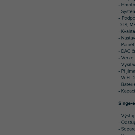
- Hmotn
- Systém
- Podpo
DTS, M
- Kvali
- Nasta
- Paměť
- DAC č
- Verze
- Vysíl
- Přijí
- WiFI: 
- Bateri
- Kapac
Singe-
- Výstu
- Odstu
- Separ