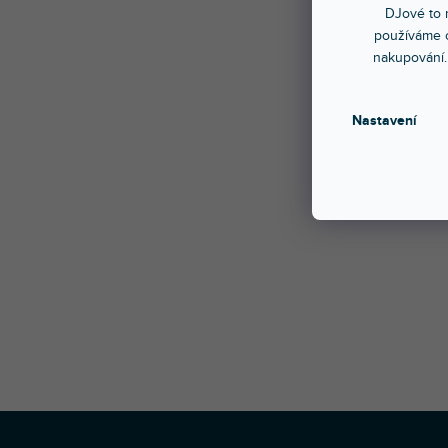
DJové to n
používáme c
Skládac
nakupování.
zároveň
měkkou 
Nastavení
- Vhodn
- Materi
- Barva
- Hmotn