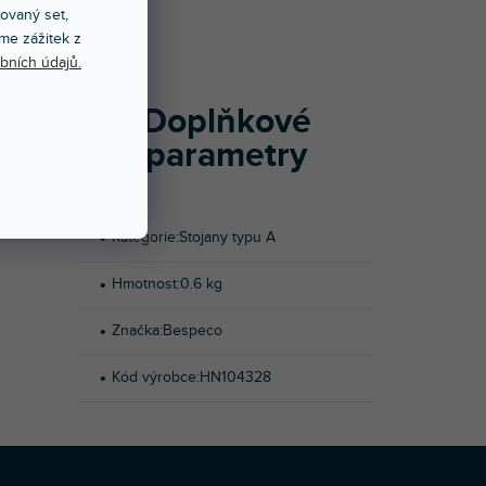
xovaný set,
me zážitek z
íky lehké a
bních údajů.
u chráněna
Doplňkové
parametry
Kategorie
:
Stojany typu A
Hmotnost
:
0.6 kg
Značka
:
Bespeco
Kód výrobce
:
HN104328