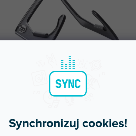
Bleskové doručení
Komunikace a pé
Objednávky do 15:00 letí hned
Chválíte nás za přístup
Synchronizuj cookies!
POPIS
HODNOCEN