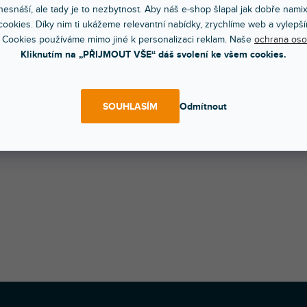
esnáší, ale tady je to nezbytnost. Aby náš e-shop šlapal jak dobře nami
ookies. Díky nim ti ukážeme relevantní nabídky, zrychlíme web a vylepší
í stojan pro elektrickou kytaru či baskytaru, snadno přenosný d
 Cookies používáme mimo jiné k personalizaci reklam. Naše
ochrana oso
 odolné konstrukci z pevného ABS plastu. Kontaktní místa jso
Kliknutím na „PŘIJMOUT VŠE“ dáš svolení ke všem cookies.
gumou, vaší kytaře tedy nehrozí poškrábání.
é pro: Elektrickou kytaru/baskytaru
ál: Plast
SOUHLASÍM
Odmítnout
: Černá
ost: 0,54 kg