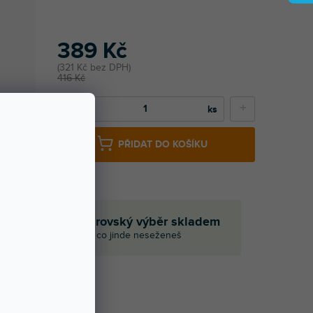
389 Kč
321 Kč bez DPH
416 Kč
−
+
PŘIDAT DO KOŠÍKU
če
Obrovský výběr skladem
I to, co jinde neseženeš
Í