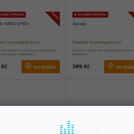
SLEVA
ZONNÍ VÝPRODEJ
🔥 SEZONNÍ VÝPRODEJ
D HARD SH150
Xanadu
dem na prodejně
(
6 ks
)
Skladem na prodejně
(
1 ks
)
zální stojan vhodný pro akustické a
Skládací stojan pro elektrickou kytaru 
ické kytary a baskytary....
baskytaru.
 Kč
389 Kč
DO KOŠÍKU
DO KOŠÍ