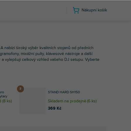
Nákupní košík
 A
 A nabízí široký výběr kvalitních stojanů od předních
gramofony, mixážní pulty, klávesové nástroje a další
tor a vylepšují celkový vzhled vašeho DJ setupu. Vyberte
pro
STAND HARD SH150
ytary
ě
(
8 ks
)
Skladem na prodejně
(
6 ks
)
369 Kč