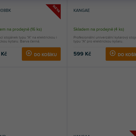
SLEVA
108BK
KANGAE
dem na prodejně
(
16 ks
)
Skladem na prodejně
(
4 ks
)
cí stojánek typu "A" na elektrickou i
Profesionální univerzální kytarový stoj
ckou kytaru. Barva černá.
typu "A" pro elektrickou kytaru.
 Kč
599 Kč
DO KOŠÍKU
DO KOŠÍ