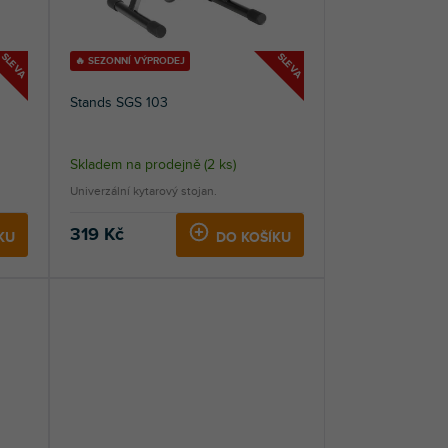
SLEVA
SLEVA
🔥 SEZONNÍ VÝPRODEJ
Stands SGS 103
Skladem na prodejně
(
2 ks
)
Univerzální kytarový stojan.
319 Kč
KU
DO KOŠÍKU