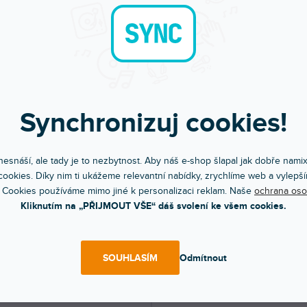
SLEVA
ZONNÍ VÝPRODEJ
110
SAGS-50
dem na prodejně
(
2 ks
)
Skladem na prodejně
(
1 ks
)
univerzální kytarový stojan typu A s
Tento univerzální kytarový stojan typu
Synchronizuj cookies!
ou konstrukcí je vhodný pro...
ocelovou konstrukcí je vhodný pro...
 Kč
219 Kč
DO KOŠÍKU
DO KOŠÍ
esnáší, ale tady je to nezbytnost. Aby náš e-shop šlapal jak dobře nami
ookies. Díky nim ti ukážeme relevantní nabídky, zrychlíme web a vylepší
 Cookies používáme mimo jiné k personalizaci reklam. Naše
ochrana oso
Kliknutím na „PŘIJMOUT VŠE“ dáš svolení ke všem cookies.
SOUHLASÍM
Odmítnout