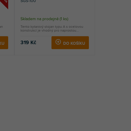
SGS-100
Skladem na prodejně
(
1 ks
)
an
Tento kytarový stojan typu A s ocelovou
konstrukcí je vhodný pro naprostou...
319 Kč
KU
DO KOŠÍKU