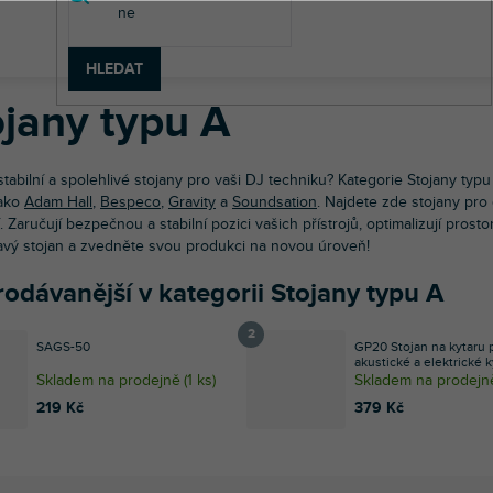
dební nástroje
Kytary
Stojany a věšáky na kytary
Stojany typu
HLEDAT
ojany typu A
tabilní a spolehlivé stojany pro vaši DJ techniku? Kategorie Stojany typu
jako
Adam Hall
,
Bespeco
,
Gravity
a
Soundsation
. Najdete zde stojany pro 
 Zaručují bezpečnou a stabilní pozici vašich přístrojů, optimalizují pros
ravý stojan a zvedněte svou produkci na novou úroveň!
odávanější v kategorii Stojany typu A
SAGS-50
GP20 Stojan na kytaru 
akustické a elektrické k
Skladem na prodejně
(
1 ks
)
Skladem na prodejn
219 Kč
379 Kč