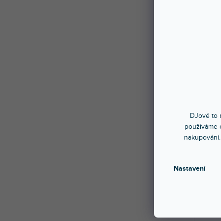
🔥 SE
SGS-
Skla
Tento 
ocelov
269
DJové to n
používáme c
nakupování.
Nastavení