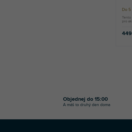
Do 5
Tento 
pro ak
449
Objednej do 15:00
A máš to druhý den doma