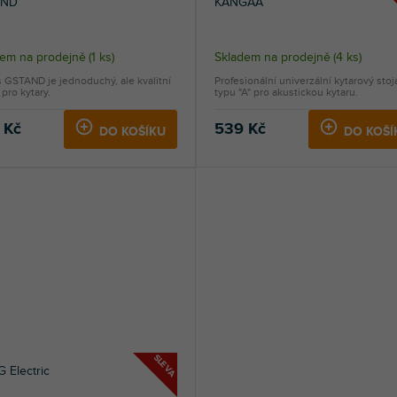
AND
KANGAA
dem na prodejně
(
1 ks
)
Skladem na prodejně
(
4 ks
)
 GSTAND je jednoduchý, ale kvalitní
Profesionální univerzální kytarový stoj
 pro kytary.
typu "A" pro akustickou kytaru.
 Kč
539 Kč
DO KOŠÍKU
DO KOŠÍ
SLEVA
G Electric