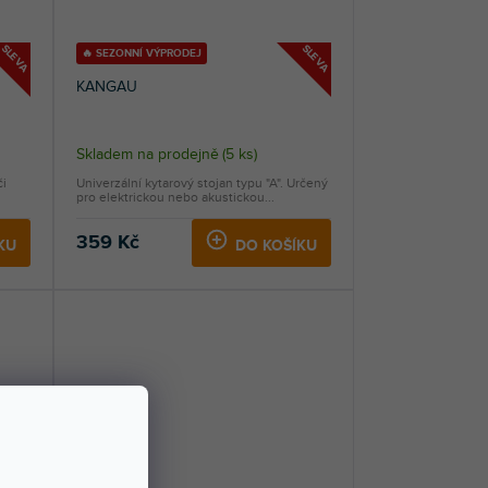
SLEVA
SLEVA
🔥 SEZONNÍ VÝPRODEJ
KANGAU
Skladem na prodejně
(
5 ks
)
či
Univerzální kytarový stojan typu "A". Určený
pro elektrickou nebo akustickou...
359 Kč
KU
DO KOŠÍKU