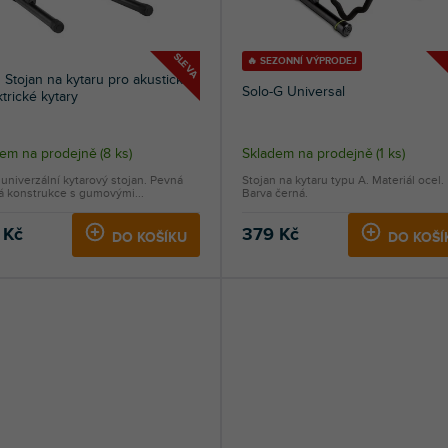
SLEVA
🔥 SEZONNÍ VÝPRODEJ
Stojan na kytaru pro akustické
Solo-G Universal
ktrické kytary
ěrné
dem na prodejně
(
8 ks
)
Skladem na prodejně
(
1 ks
)
ocení
univerzální kytarový stojan. Pevná
Stojan na kytaru typu A. Materiál ocel.
uktu
á konstrukce s gumovými...
Barva černá.
 Kč
379 Kč
DO KOŠÍKU
DO KOŠÍ
diček.