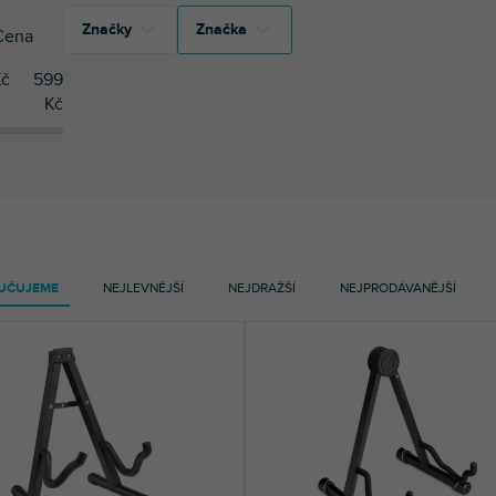
Značky
Značka
Cena
č
599
1
Adam Hall
Kč
1
Adam Hall
6
Bespeco
6
Bespeco
2
Gravity
2
Gravity
1
Mozos
1
Max
4
Soundsation
1
Mozos
UČUJEME
NEJLEVNĚJŠÍ
NEJDRAŽŠÍ
NEJPRODÁVANĚJŠÍ
1
Stagg
4
Soundsation
1
Max
1
Stagg