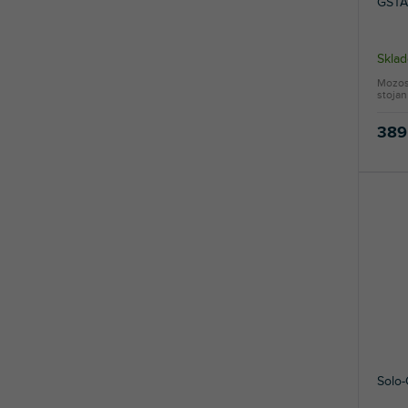
GST
Skla
Mozos
stojan
389
Solo-