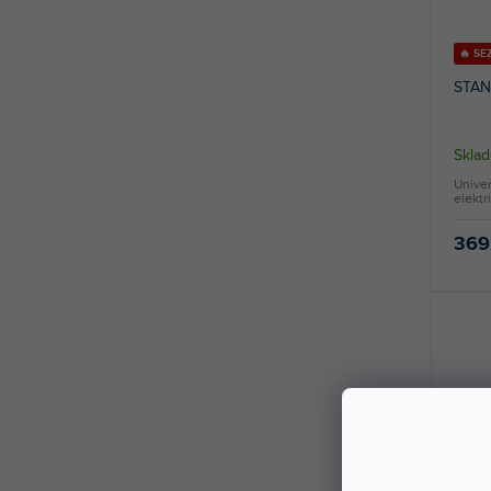
🔥 SE
STAN
Skla
Univer
elektr
369