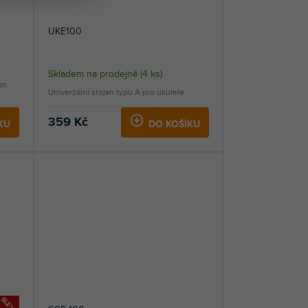
UKE100
Skladem na prodejně
(
4 ks
)
an
Univerzální stojan typu A pro ukulele.
359 Kč
KU
DO KOŠÍKU
SLEVA