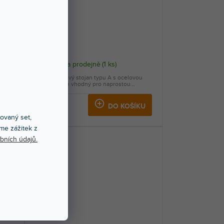
SGS-120
Skladem na prodejně
(
1 ks
)
 A s
Tento kytarový stojan typu A s ocelovou
konstrukcí je vhodný pro naprostou...
309 Kč
KU
DO KOŠÍKU
xovaný set,
me zážitek z
bních údajů.