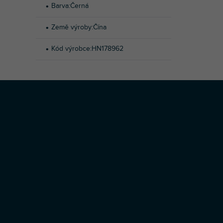
Barva
:
Černá
Země výroby
:
Čína
Kód výrobce
:
HN178962