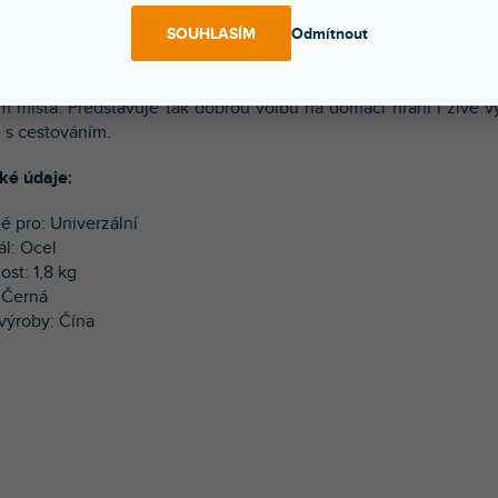
niverzální kytarový stojan typu A s ocelovou konstrukcí je 
SOUHLASÍM
Odmítnout
 druhy kytar/baskytar. Části přicházející do styku s nástroji js
anou vrstvou, aby nedošlo k poškození kytar. Ve složeném st
 místa. Představuje tak dobrou volbu na domácí hraní i živé v
 s cestováním.
ké údaje:
é pro: Univerzální
ál: Ocel
ost: 1,8 kg
: Černá
výroby: Čína