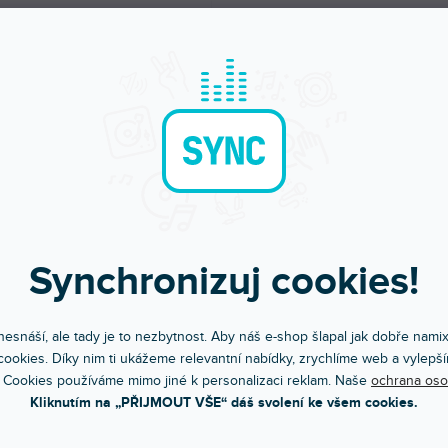
Synchronizuj cookies!
Objednej do 15:00
Poradíme s výběr
A máš to druhý den doma
Chválí nás za komunikac
esnáší, ale tady je to nezbytnost. Aby náš e-shop šlapal jak dobře nami
ookies. Díky nim ti ukážeme relevantní nabídky, zrychlíme web a vylepší
 Cookies používáme mimo jiné k personalizaci reklam. Naše
ochrana oso
Kliknutím na „PŘIJMOUT VŠE“ dáš svolení ke všem cookies.
POPIS
HODNOCEN