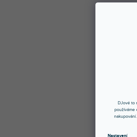
DJové to n
používáme c
nakupování.
Nastavení