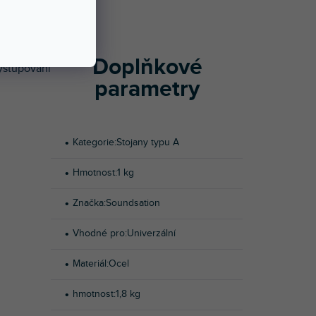
vhodný pro
ou opatřeny
avu zabírá
Doplňkové
ystupování
parametry
Kategorie
:
Stojany typu A
Hmotnost
:
1 kg
Značka
:
Soundsation
Vhodné pro
:
Univerzální
Materiál
:
Ocel
hmotnost
:
1,8 kg