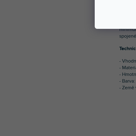
Tento u
všechny
pogumov
minimum
spojené
Technic
- Vhodn
- Materi
- Hmotn
- Barva
- Země 