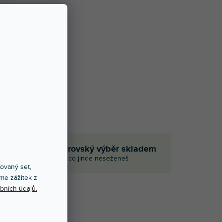
em
Obrovský výběr skladem
i
I to, co jinde neseženeš
xovaný set,
me zážitek z
bních údajů.
Í